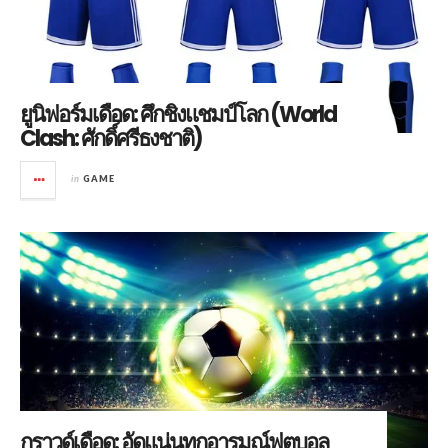
ยูนิฟอร์มเดือด: ศึกชิงแชมป์โลก (World
Clash: ศักดิ์ศรีธงชาติ)
in
GAME
กราวด์เดือด: อัดแน่นทุกอารมณ์ฟุตบอล