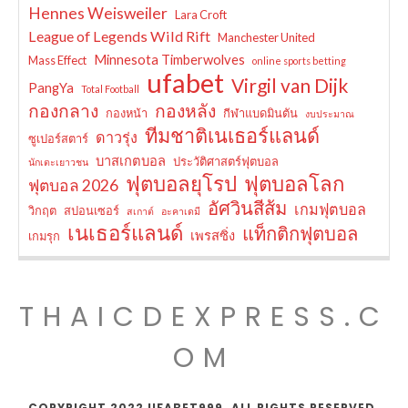
Hennes Weisweiler
Lara Croft
League of Legends Wild Rift
Manchester United
Minnesota Timberwolves
Mass Effect
online sports betting
ufabet
Virgil van Dijk
PangYa
Total Football
กองกลาง
กองหลัง
กองหน้า
กีฬาแบดมินตัน
งบประมาณ
ทีมชาติเนเธอร์แลนด์
ดาวรุ่ง
ซูเปอร์สตาร์
บาสเกตบอล
ประวัติศาสตร์ฟุตบอล
นักเตะเยาวชน
ฟุตบอลยุโรป
ฟุตบอลโลก
ฟุตบอล 2026
อัศวินสีส้ม
เกมฟุตบอล
วิกฤต
สปอนเซอร์
สเกาต์
อะคาเดมี
เนเธอร์แลนด์
แท็กติกฟุตบอล
เพรสซิ่ง
เกมรุก
THAICDEXPRESS.C
OM
COPYRIGHT 2022 UFABET999. ALL RIGHTS RESERVED.