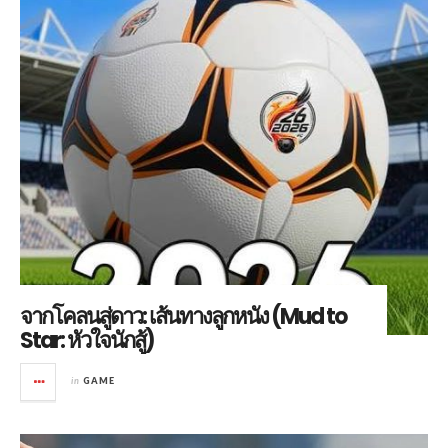
จากโคลนสู่ดาว: เส้นทางลูกหนัง (Mud to
Star: หัวใจนักสู้)
in
GAME