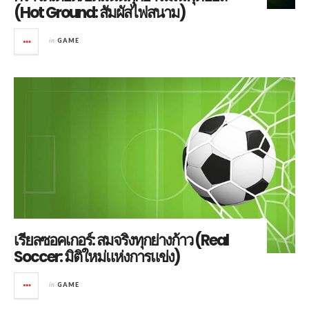
(Hot Ground: สัมผัสไฟสนาม)
in
GAME
เรียลซอคเกอร์: สมจริงทุกย่างก้าว (Real
Soccer: มิติใหม่แห่งการแข่ง)
in
GAME