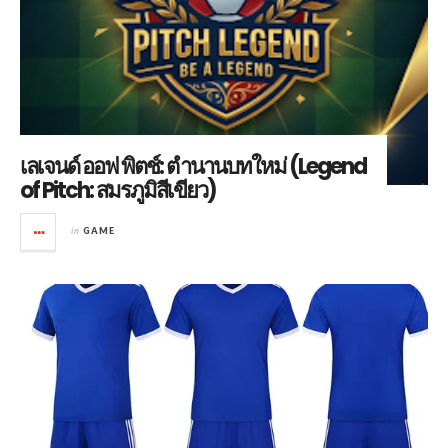
เลเจนด์ ออฟ พิตช์: ตำนานบทใหม่ (Legend
of Pitch: สมรภูมิสีเขียว)
in
GAME