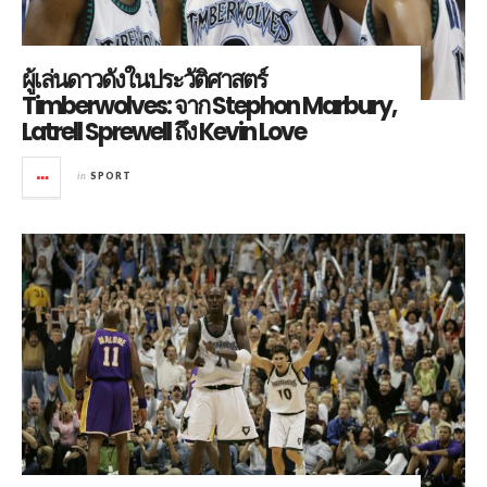
ผู้เล่นดาวดังในประวัติศาสตร์
Timberwolves: จาก Stephon Marbury,
Latrell Sprewell ถึง Kevin Love
in
SPORT