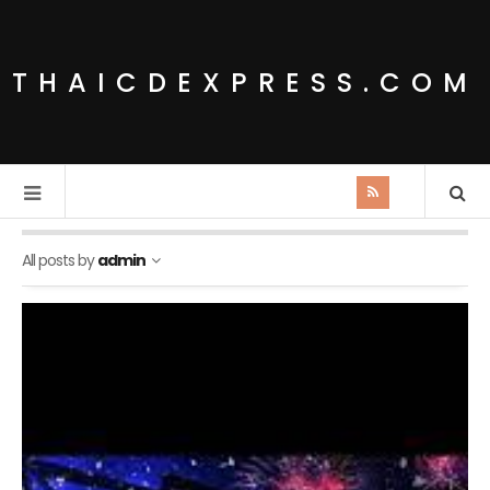
THAICDEXPRESS.COM
All posts by
admin