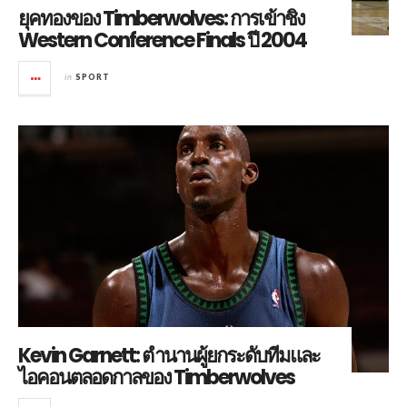
ยุคทองของ Timberwolves: การเข้าชิง
Western Conference Finals ปี 2004
in
SPORT
Kevin Garnett: ตำนานผู้ยกระดับทีมและ
ไอคอนตลอดกาลของ Timberwolves