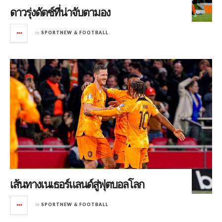
ดาวรุ่งดัตช์ที่น่าจับตามอง
in
SPORTNEW & FOOTBALL
เส้นทางเนเธอร์แลนด์สู่ฟุตบอลโลก
in
SPORTNEW & FOOTBALL