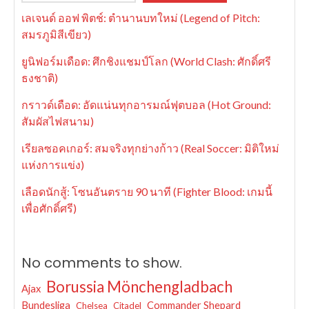
เลเจนด์ ออฟ พิตช์: ตำนานบทใหม่ (Legend of Pitch:
สมรภูมิสีเขียว)
ยูนิฟอร์มเดือด: ศึกชิงแชมป์โลก (World Clash: ศักดิ์ศรี
ธงชาติ)
กราวด์เดือด: อัดแน่นทุกอารมณ์ฟุตบอล (Hot Ground:
สัมผัสไฟสนาม)
เรียลซอคเกอร์: สมจริงทุกย่างก้าว (Real Soccer: มิติใหม่
แห่งการแข่ง)
เลือดนักสู้: โซนอันตราย 90 นาที (Fighter Blood: เกมนี้
เพื่อศักดิ์ศรี)
No comments to show.
Borussia Mönchengladbach
Ajax
Bundesliga
Commander Shepard
Chelsea
Citadel