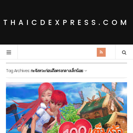
THAICDEXPRESS.COM
Tag Archives:
กะจังหวะก่อนถึงตรงกลางเล็กน้อย