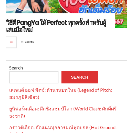
วิธีตี PangYa ให้ Perfect ทุกครั้ง สำหรับผู้
เล่นมือใหม่
in
GAME
Search
SEARCH
เลเจนด์ ออฟ พิตช์: ตำนานบทใหม่ (Legend of Pitch:
สมรภูมิสีเขียว)
ยูนิฟอร์มเดือด: ศึกชิงแชมป์โลก (World Clash: ศักดิ์ศรี
ธงชาติ)
กราวด์เดือด: อัดแน่นทุกอารมณ์ฟุตบอล (Hot Ground: