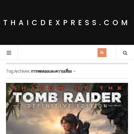
THAICDEXPRESS.COM
Tag Archives:
การทดลองและความเสี่ยง