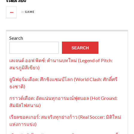
in
GAME
Search
SEARCH
เลเจนด์ ออฟ พิตช์: ตำนานบทใหม่ (Legend of Pitch:
สมรภูมิสีเขียว)
ยูนิฟอร์มเดือด: ศึกชิงแชมป์โลก (World Clash: ศักดิ์ศรี
ธงชาติ)
กราวด์เดือด: อัดแน่นทุกอารมณ์ฟุตบอล (Hot Ground:
สัมผัสไฟสนาม)
เรียลซอคเกอร์: สมจริงทุกย่างก้าว (Real Soccer: มิติใหม่
แห่งการแข่ง)