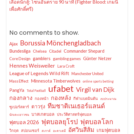
เลือดนักสู้: โซนอันตราย 90 นาที (Fighter Blood: เกมนี้
เพื่อศักดิ์ศรี)
No comments to show.
Borussia Mönchengladbach
Ajax
Bundesliga
Commander Shepard
Chelsea
Citadel
gamblers
Günter Netzer
Core Design
gambling games
Hennes Weisweiler
Lara Croft
League of Legends Wild Rift
Manchester United
Minnesota Timberwolves
Mass Effect
online sports betting
ufabet
Virgil van Dijk
PangYa
Total Football
กองกลาง
กองหลัง
กองหน้า
กีฬาแบดมินตัน
งบประมาณ
ทีมชาติเนเธอร์แลนด์
ดาวรุ่ง
ซูเปอร์สตาร์
บาสเกตบอล
ประวัติศาสตร์ฟุตบอล
นักเตะเยาวชน
ฟุตบอลยุโรป
ฟุตบอลโลก
ฟุตบอล 2026
อัศวินสีส้ม
เกมฟุตบอล
วิกฤต
สปอนเซอร์
สเกาต์
อะคาเดมี