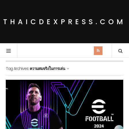
THAICDEXPRESS.COM
Tag Archives:
ความสมจริงในการเล่น