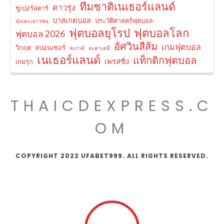
ทีมชาติเนเธอร์แลนด์
ดาวรุ่ง
ซูเปอร์สตาร์
บาสเกตบอล
ประวัติศาสตร์ฟุตบอล
นักเตะเยาวชน
ฟุตบอลยุโรป
ฟุตบอลโลก
ฟุตบอล 2026
อัศวินสีส้ม
เกมฟุตบอล
วิกฤต
สปอนเซอร์
สเกาต์
อะคาเดมี
เนเธอร์แลนด์
แท็กติกฟุตบอล
เพรสซิ่ง
เกมรุก
THAICDEXPRESS.C
OM
COPYRIGHT 2022 UFABET999. ALL RIGHTS RESERVED.