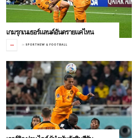
เกมรุกเนเธอร์แลนด์อันตรายแค่ไหน
in
SPORTNEW & FOOTBALL