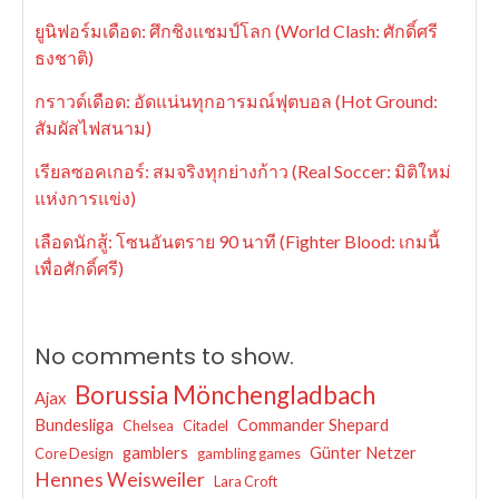
ยูนิฟอร์มเดือด: ศึกชิงแชมป์โลก (World Clash: ศักดิ์ศรี
ธงชาติ)
กราวด์เดือด: อัดแน่นทุกอารมณ์ฟุตบอล (Hot Ground:
สัมผัสไฟสนาม)
เรียลซอคเกอร์: สมจริงทุกย่างก้าว (Real Soccer: มิติใหม่
แห่งการแข่ง)
เลือดนักสู้: โซนอันตราย 90 นาที (Fighter Blood: เกมนี้
เพื่อศักดิ์ศรี)
No comments to show.
Borussia Mönchengladbach
Ajax
Bundesliga
Commander Shepard
Chelsea
Citadel
gamblers
Günter Netzer
Core Design
gambling games
Hennes Weisweiler
Lara Croft