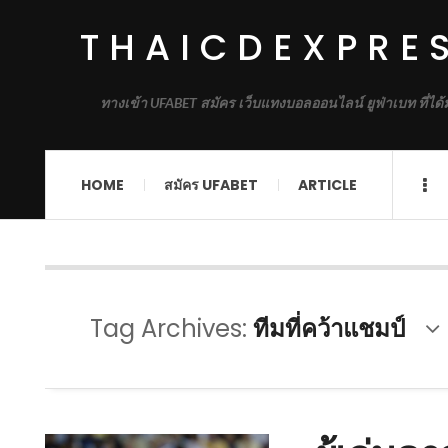
THAICDEXPRE
ทางเข้า UFABET สมัคร เว็บแทงบอลออนไลน์ ยูฟ่าเบท ที่ได
HOME
สมัคร UFABET
ARTICLE
Tag Archives:
ทีมที่คว้าแชมป์