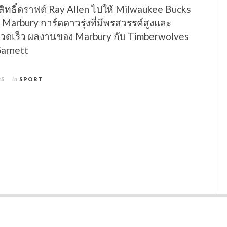
ิทธิ์ดราฟต์ Ray Allen ไปให้ Milwaukee Bucks
Marbury การ์ดดาวรุ่งที่มีพรสวรรค์สูงและ
่รวดเร็ว ผลงานของ Marbury กับ Timberwolves
Garnett
25
in
SPORT