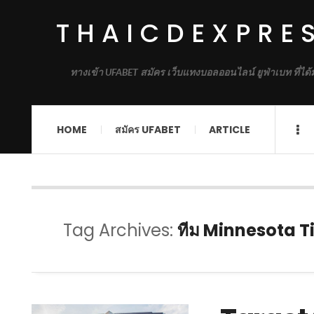
THAICDEXPRE
ทางเข้า UFABET สมัคร เว็บแทงบอลออนไลน์ ยูฟ่าเบท ที่ได
HOME
สมัคร UFABET
ARTICLE
Tag Archives:
ทีม Minnesota 