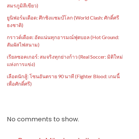
สมรภูมิสีเขียว)
ยูนิฟอร์มเดือด: ศึกชิงแชมป์โลก (World Clash: ศักดิ์ศรี
ธงชาติ)
กราวด์เดือด: อัดแน่นทุกอารมณ์ฟุตบอล (Hot Ground:
สัมผัสไฟสนาม)
เรียลซอคเกอร์: สมจริงทุกย่างก้าว (Real Soccer: มิติใหม่
แห่งการแข่ง)
เลือดนักสู้: โซนอันตราย 90 นาที (Fighter Blood: เกมนี้
เพื่อศักดิ์ศรี)
No comments to show.