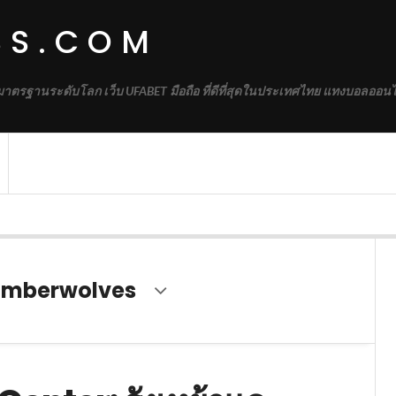
SS.COM
้มาตรฐานระดับโลก เว็บ UFABET มือถือ ที่ดีที่สุดในประเทศไทย แทงบอลออนไ
Timberwolves