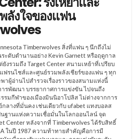
Center: รังเหย้าและ
มพลังใจของแฟน
wolves
nnesota Timberwolves สิ่งที่แฟน ๆ นึกถึงไม่
เล่นระดับตำนานอย่าง Kevin Garnett หรือฤดูกาล
่ยังรวมถึง Target Center สนามเหย้าที่เปรียบ
แฟรนไชส์และศูนย์รวมพลังเชียร์ของแฟน ๆ ทุก
พาผู้อ่านไปสำรวจเรื่องราวของสนามแห่งนี้
ิด การพัฒนา บรรยากาศการแข่งขัน ไปจนถึง
รมกีฬาของเมืองมินนิอาโปลิส ไม่ต่างจากการ
นย์กลางที่มั่นคง เช่นเดียวกับ ufabet แทงบอลส
่เป็นฐานแห่งความเชื่อมั่นในโลกออนไลน์ จุด
t Center หลังจากที่ Timberwolves ได้รับสิทธิ์
NBA ในปี 1987 ความท้าทายสำคัญคือการมี