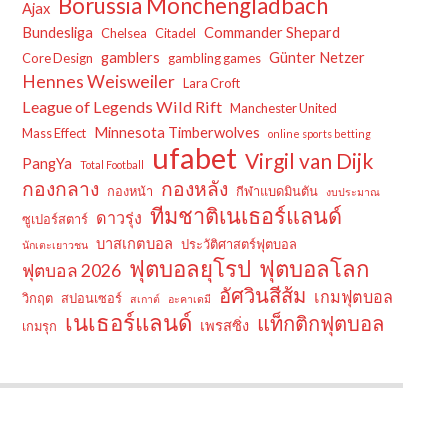
Borussia Mönchengladbach
Ajax
Bundesliga
Commander Shepard
Chelsea
Citadel
gamblers
Günter Netzer
Core Design
gambling games
Hennes Weisweiler
Lara Croft
League of Legends Wild Rift
Manchester United
Minnesota Timberwolves
Mass Effect
online sports betting
ufabet
Virgil van Dijk
PangYa
Total Football
กองกลาง
กองหลัง
กองหน้า
กีฬาแบดมินตัน
งบประมาณ
ทีมชาติเนเธอร์แลนด์
ดาวรุ่ง
ซูเปอร์สตาร์
บาสเกตบอล
ประวัติศาสตร์ฟุตบอล
นักเตะเยาวชน
ฟุตบอลยุโรป
ฟุตบอลโลก
ฟุตบอล 2026
อัศวินสีส้ม
เกมฟุตบอล
วิกฤต
สปอนเซอร์
สเกาต์
อะคาเดมี
เนเธอร์แลนด์
แท็กติกฟุตบอล
เพรสซิ่ง
เกมรุก