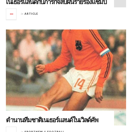
เนเธอร์แลนด์กับภารกิจลบฝันร้ายรองแชมป์
in
ARTICLE
ตำนานทีมชาติเนเธอร์แลนด์ในเวิลด์คัพ
in
SPORTNEW & FOOTBALL