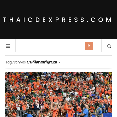
THAICDEXPRESS.COM
Tag Archives:
ประวัติศาสตร์ฟุตบอล