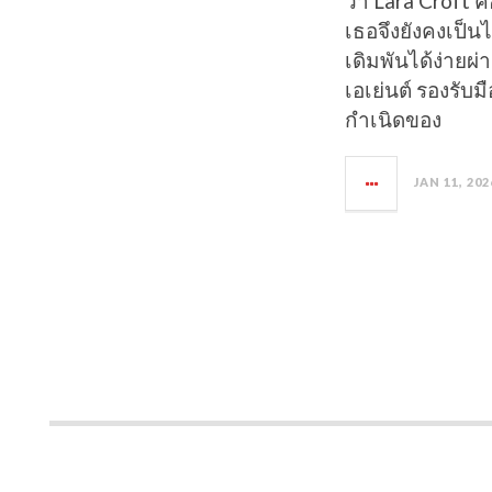
ว่า Lara Croft 
เธอจึงยังคงเป็น
เดิมพันได้ง่ายผ
เอเย่นต์ รองรับม
กำเนิดของ
JAN 11, 202