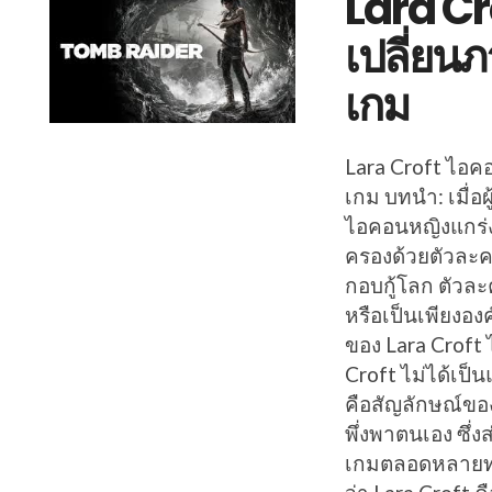
Lara Cr
เปลี่ยน
เกม
Lara Croft ไอคอ
เกม บทนำ: เมื่อ
ไอคอนหญิงแกร่ง
ครองด้วยตัวละครช
กอบกู้โลก ตัวละ
หรือเป็นเพียงอง
ของ Lara Croft ไ
Croft ไม่ได้เป็
คือสัญลักษณ์ขอ
พึ่งพาตนเอง ซึ
เกมตลอดหลายทศ