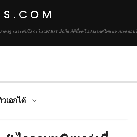
SS.COM
้มาตรฐานระดับโลก เว็บ UFABET มือถือ ที่ดีที่สุดในประเทศไทย แทงบอลออนไ
ัวเอกได้