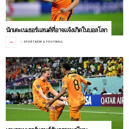
นักเตะเนเธอร์แลนด์ที่อาจแจ้งเกิดในบอลโลก
in
SPORTNEW & FOOTBALL