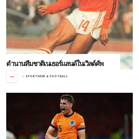
ตำนานทีมชาติเนเธอร์แลนด์ในเวิลด์คัพ
in
SPORTNEW & FOOTBALL