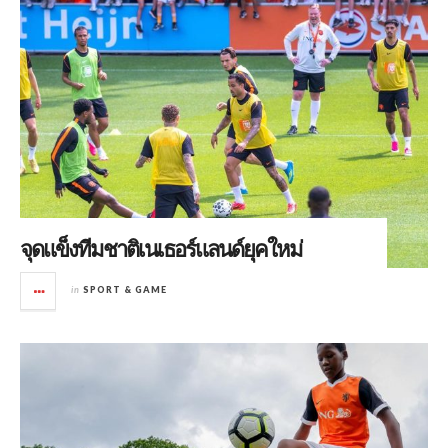
จุดแข็งทีมชาติเนเธอร์แลนด์ยุคใหม่
in
SPORT & GAME