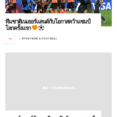
ทีมชาติเนเธอร์แลนด์กับโอกาสคว้าแชมป์
โลกครั้งแรก
in
SPORTNEW & FOOTBALL