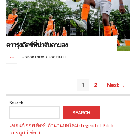
ดาวรุ่งดัตช์ที่น่าจับตามอง
in
SPORTNEW & FOOTBALL
1
2
Next →
Search
SEARCH
เลเจนด์ ออฟ พิตช์: ตำนานบทใหม่ (Legend of Pitch:
สมรภูมิสีเขียว)