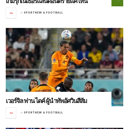
เกมรุกเนเธอร์แลนด์อันตรายแค่ไหน
in
SPORTNEW & FOOTBALL
เวอร์จิล ฟาน ไดค์ ผู้นำทัพอัศวินสีส้ม
in
SPORTNEW & FOOTBALL