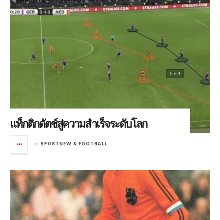
แท็กติกดัตช์สู่ความสำเร็จระดับโลก
in
SPORTNEW & FOOTBALL