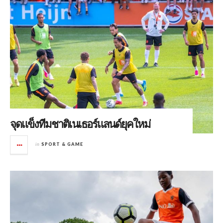
จุดแข็งทีมชาติเนเธอร์แลนด์ยุคใหม่
in
SPORT & GAME