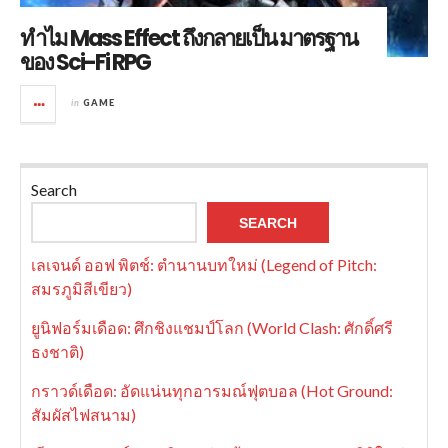
ทำไม Mass Effect ถึงกลายเป็น มาตรฐาน
ของ Sci-Fi RPG
in
GAME
Search
SEARCH
เลเจนด์ ออฟ พิตช์: ตำนานบทใหม่ (Legend of Pitch:
สมรภูมิสีเขียว)
ยูนิฟอร์มเดือด: ศึกชิงแชมป์โลก (World Clash: ศักดิ์ศรี
ธงชาติ)
กราวด์เดือด: อัดแน่นทุกอารมณ์ฟุตบอล (Hot Ground:
สัมผัสไฟสนาม)