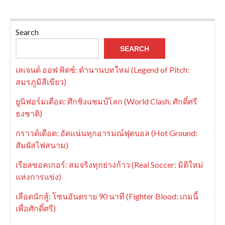
Search
SEARCH
เลเจนด์ ออฟ พิตช์: ตำนานบทใหม่ (Legend of Pitch:
สมรภูมิสีเขียว)
ยูนิฟอร์มเดือด: ศึกชิงแชมป์โลก (World Clash: ศักดิ์ศรี
ธงชาติ)
กราวด์เดือด: อัดแน่นทุกอารมณ์ฟุตบอล (Hot Ground:
สัมผัสไฟสนาม)
เรียลซอคเกอร์: สมจริงทุกย่างก้าว (Real Soccer: มิติใหม่
แห่งการแข่ง)
เลือดนักสู้: โซนอันตราย 90 นาที (Fighter Blood: เกมนี้
เพื่อศักดิ์ศรี)