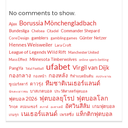
No comments to show.
Borussia Mönchengladbach
Ajax
Bundesliga
Commander Shepard
Chelsea
Citadel
gamblers
Günter Netzer
Core Design
gambling games
Hennes Weisweiler
Lara Croft
League of Legends Wild Rift
Manchester United
Minnesota Timberwolves
Mass Effect
online sports betting
ufabet
Virgil van Dijk
PangYa
Total Football
กองกลาง
กองหลัง
กองหน้า
กีฬาแบดมินตัน
งบประมาณ
ทีมชาติเนเธอร์แลนด์
ดาวรุ่ง
ซูเปอร์สตาร์
บาสเกตบอล
ประวัติศาสตร์ฟุตบอล
นักเตะเยาวชน
ฟุตบอลยุโรป
ฟุตบอลโลก
ฟุตบอล 2026
อัศวินสีส้ม
เกมฟุตบอล
วิกฤต
สปอนเซอร์
สเกาต์
อะคาเดมี
เนเธอร์แลนด์
แท็กติกฟุตบอล
เพรสซิ่ง
เกมรุก