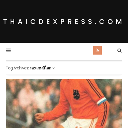
THAICDEXPRESS.COM
Tag Archives:
รองแชมป์โลก