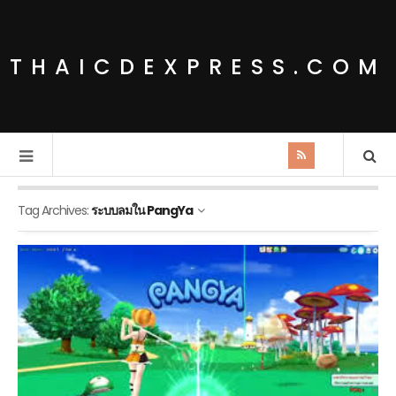
THAICDEXPRESS.COM
Tag Archives:
ระบบลมใน PangYa