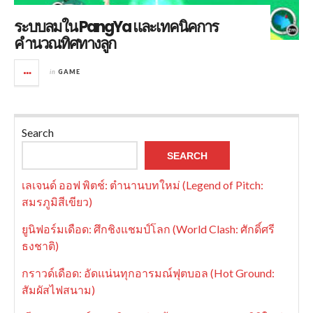
ระบบลมใน PangYa และเทคนิคการ
คำนวณทิศทางลูก
in
GAME
Search
SEARCH
เลเจนด์ ออฟ พิตช์: ตำนานบทใหม่ (Legend of Pitch:
สมรภูมิสีเขียว)
ยูนิฟอร์มเดือด: ศึกชิงแชมป์โลก (World Clash: ศักดิ์ศรี
ธงชาติ)
กราวด์เดือด: อัดแน่นทุกอารมณ์ฟุตบอล (Hot Ground:
สัมผัสไฟสนาม)