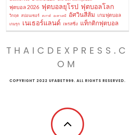
ฟุตบอลยุโรป
ฟุตบอลโลก
ฟุตบอล 2026
อัศวินสีส้ม
เกมฟุตบอล
วิกฤต
สปอนเซอร์
สเกาต์
อะคาเดมี
เนเธอร์แลนด์
แท็กติกฟุตบอล
เพรสซิ่ง
เกมรุก
THAICDEXPRESS.C
OM
COPYRIGHT 2022 UFABET999. ALL RIGHTS RESERVED.