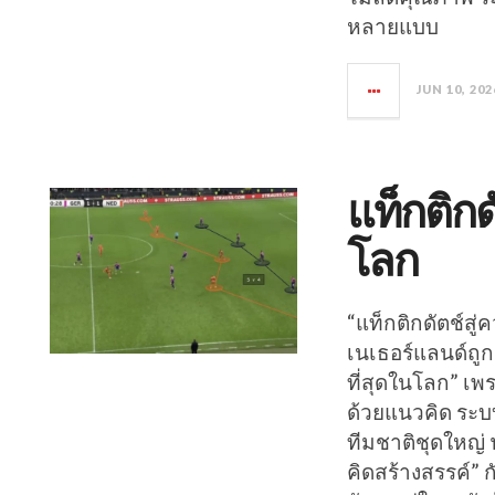
หลายแบบ
JUN 10, 202
แท็กติกด
โลก
“แท็กติกดัตช์สู่
เนเธอร์แลนด์ถูก
ที่สุดในโลก” เพ
ด้วยแนวคิด ระบ
ทีมชาติชุดใหญ่
คิดสร้างสรรค์” กั