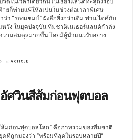
วดในเวลาเดียวกัน เนเธอร์แลนด์ทะลุถึงรอบ
ุดท้ายก็พ่ายแพ้ให้สเปนในช่วงต่อเวลาพิเศษ
ว่า “รองแชมป์” ฝังลึกยิ่งกว่าเดิม ฟาน ไดค์กับ
หวัง ในยุคปัจจุบัน ทีมชาติเนเธอร์แลนด์กำลัง
มีความสมดุลมากขึ้น โดยมีผู้นำแนวรับอย่าง
6
in
ARTICLE
อัศวินสีส้มก่อนฟุตบอล
นสีส้มก่อนฟุตบอลโลก” คือภาพรวมของทีมชาติ
ุคที่ถูกมองว่า “พร้อมที่สุดในรอบหลายปี”