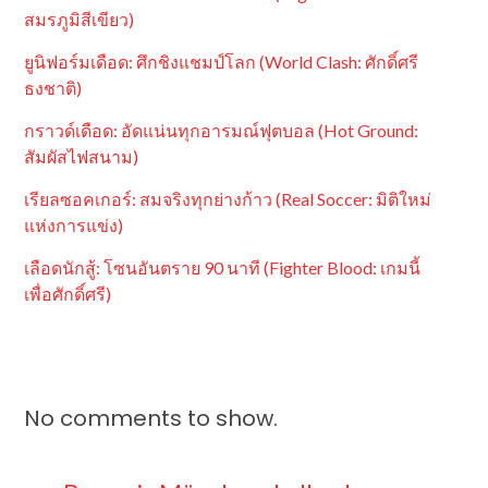
สมรภูมิสีเขียว)
ยูนิฟอร์มเดือด: ศึกชิงแชมป์โลก (World Clash: ศักดิ์ศรี
ธงชาติ)
กราวด์เดือด: อัดแน่นทุกอารมณ์ฟุตบอล (Hot Ground:
สัมผัสไฟสนาม)
เรียลซอคเกอร์: สมจริงทุกย่างก้าว (Real Soccer: มิติใหม่
แห่งการแข่ง)
เลือดนักสู้: โซนอันตราย 90 นาที (Fighter Blood: เกมนี้
เพื่อศักดิ์ศรี)
No comments to show.