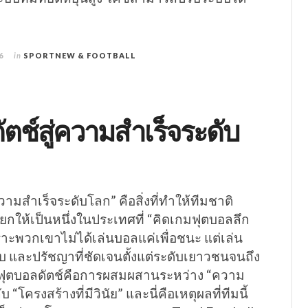
6
in
SPORTNEW & FOOTBALL
ัตช์สู่ความสำเร็จระดับ
ความสำเร็จระดับโลก” คือสิ่งที่ทำให้ทีมชาติ
ยกให้เป็นหนึ่งในประเทศที่ “คิดเกมฟุตบอลลึก
ราะพวกเขาไม่ได้เล่นบอลแค่เพื่อชนะ แต่เล่น
บ และปรัชญาที่ชัดเจนตั้งแต่ระดับเยาวชนจนถึง
 ฟุตบอลดัตช์คือการผสมผสานระหว่าง “ความ
บ “โครงสร้างที่มีวินัย” และนี่คือเหตุผลที่ทีมนี้