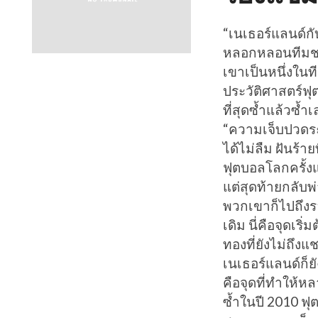
“เนเธอร์แลนด์กั
หลอกหลอนทีมชา
เขาเป็นหนึ่งในท
ประวัติศาสตร์ฟ
ที่สุดซ้ำแล้วซ้
“ความเจ็บปวดระ
ได้ไม่ลืม ฝันร้าย
ฟุตบอลโลกครั้ง
แต่สุดท้ายกลับพ
พวกเขาก็ไปถึงรอ
เดิม นี่คือจุดเริ
ทองที่ยังไม่ถึง
เนเธอร์แลนด์ก็
คือจุดที่ทำให้ห
ซ้ำในปี 2010 ฟุ