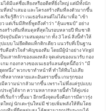
ได้มีแค่ชื่อเสียงหรืออดีตที่ยิ่งใหญ่ แต่มีทั้งนัก
ที่สม่ำเสมอ และโครงสร้างทีมที่ลงตัวมากขึ้น
ลเริ่มรู้สึกว่า เนเธอร์แลนด์ไม่ได้มาเพื่อ “เข้า
ว แต่เริ่มมีสิทธิ์พูดถึงคำว่า “ลุ้นแชมป์” อย่าง
โครงสร้างทีมที่สมดุลที่สุดในรอบหลายปี ทีมชาติ
ัจจุบันมีความสมดุลมาก ทั้ง 3 ไลน์ สิ่งนี้ทำให้
ูปแบบ ไม่ยึดติดแท็กติกเดียว แนวรับที่เป็นฐาน
ับคือหัวใจสำคัญของทีม โดยมีผู้นำอย่าง Virgil
คงเป็นเสาหลักของแผงหลัง จุดเด่นของแนวรับ กอง
ะเกม กองกลางของเนเธอร์แลนด์ยุคนี้ถือว่า “มี
ชุดหนึ่ง” พวกเขาทำหน้าที่ ทำให้ทีมไม่เสีย
ุกที่หลากหลายและอันตรายขึ้น เกมรุกของ
่มมีความน่ากลัวมากขึ้น เพราะไม่พึ่งแค่รูปแบบ
ประตูได้จาก ความหลากหลายนี้ทำให้คู่แข่ง
ที่เริ่มก้าวขึ้นมา อีกหนึ่งจุดแข็งคือการมีดาวรุ่ง
ดใหญ่ นักเตะรุ่นใหม่มี ช่วยเพิ่มพลังให้ทีมโดย
บบทีมที่ยืดหยุ่นสูง โค้ชสามารถปรับระบบได้