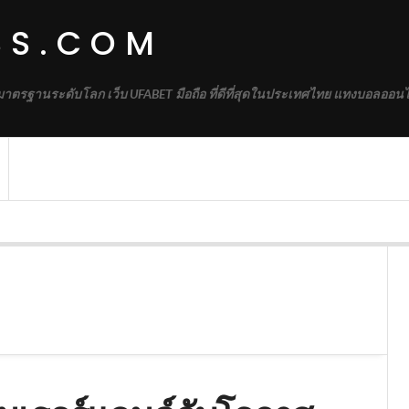
SS.COM
้มาตรฐานระดับโลก เว็บ UFABET มือถือ ที่ดีที่สุดในประเทศไทย แทงบอลออนไ