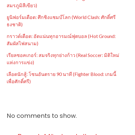
สมรภูมิสีเขียว)
ยูนิฟอร์มเดือด: ศึกชิงแชมป์โลก (World Clash: ศักดิ์ศรี
ธงชาติ)
กราวด์เดือด: อัดแน่นทุกอารมณ์ฟุตบอล (Hot Ground:
สัมผัสไฟสนาม)
เรียลซอคเกอร์: สมจริงทุกย่างก้าว (Real Soccer: มิติใหม่
แห่งการแข่ง)
เลือดนักสู้: โซนอันตราย 90 นาที (Fighter Blood: เกมนี้
เพื่อศักดิ์ศรี)
No comments to show.