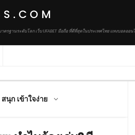
SS.COM
้มาตรฐานระดับโลก เว็บ UFABET มือถือ ที่ดีที่สุดในประเทศไทย แทงบอลออนไ
 สนุก เข้าใจง่าย