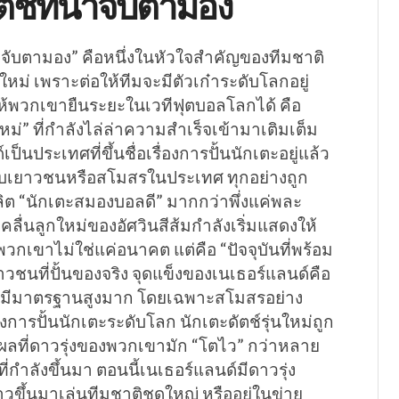
ัตช์ที่น่าจับตามอง
่น่าจับตามอง” คือหนึ่งในหัวใจสำคัญของทีมชาติ
ใหม่ เพราะต่อให้ทีมจะมีตัวเก๋าระดับโลกอยู่
ทำให้พวกเขายืนระยะในเวทีฟุตบอลโลกได้ คือ
หม่” ที่กำลังไล่ล่าความสำเร็จเข้ามาเติมเต็ม
เป็นประเทศที่ขึ้นชื่อเรื่องการปั้นนักเตะอยู่แล้ว
บบเยาวชนหรือสโมสรในประเทศ ทุกอย่างถูก
ต “นักเตะสมองบอลดี” มากกว่าพึ่งแค่พละ
คลื่นลูกใหม่ของอัศวินสีส้มกำลังเริ่มแสดงให้
พวกเขาไม่ใช่แค่อนาคต แต่คือ “ปัจจุบันที่พร้อม
วชนที่ปั้นของจริง จุดแข็งของเนเธอร์แลนด์คือ
ี่มีมาตรฐานสูงมาก โดยเฉพาะสโมสรอย่าง
รื่องการปั้นนักเตะระดับโลก นักเตะดัตช์รุ่นใหม่ถูก
ตุผลที่ดาวรุ่งของพวกเขามัก “โตไว” กว่าหลาย
งที่กำลังขึ้นมา ตอนนี้เนเธอร์แลนด์มีดาวรุ่ง
าวขึ้นมาเล่นทีมชาติชุดใหญ่ หรืออยู่ในข่าย