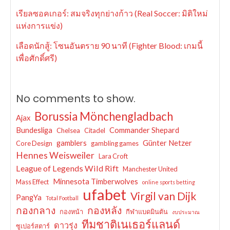
เรียลซอคเกอร์: สมจริงทุกย่างก้าว (Real Soccer: มิติใหม่
แห่งการแข่ง)
เลือดนักสู้: โซนอันตราย 90 นาที (Fighter Blood: เกมนี้
เพื่อศักดิ์ศรี)
No comments to show.
Borussia Mönchengladbach
Ajax
Bundesliga
Commander Shepard
Chelsea
Citadel
gamblers
Günter Netzer
Core Design
gambling games
Hennes Weisweiler
Lara Croft
League of Legends Wild Rift
Manchester United
Minnesota Timberwolves
Mass Effect
online sports betting
ufabet
Virgil van Dijk
PangYa
Total Football
กองกลาง
กองหลัง
กองหน้า
กีฬาแบดมินตัน
งบประมาณ
ทีมชาติเนเธอร์แลนด์
ดาวรุ่ง
ซูเปอร์สตาร์