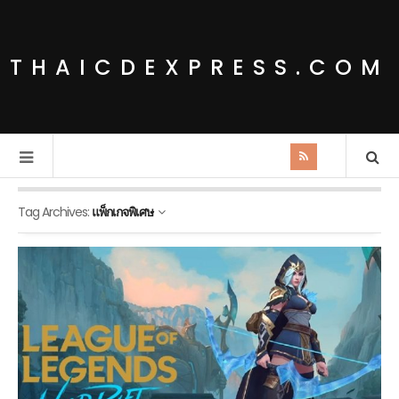
THAICDEXPRESS.COM
Tag Archives:
แพ็กเกจพิเศษ