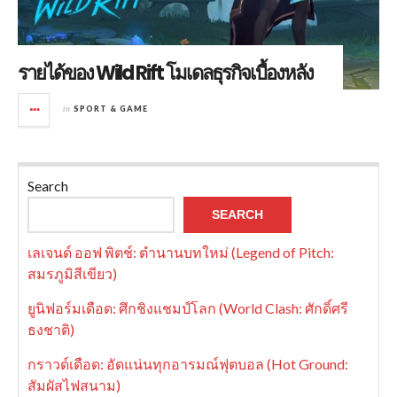
รายได้ของ Wild Rift โมเดลธุรกิจเบื้องหลัง
in
SPORT & GAME
Search
SEARCH
เลเจนด์ ออฟ พิตช์: ตำนานบทใหม่ (Legend of Pitch:
สมรภูมิสีเขียว)
ยูนิฟอร์มเดือด: ศึกชิงแชมป์โลก (World Clash: ศักดิ์ศรี
ธงชาติ)
กราวด์เดือด: อัดแน่นทุกอารมณ์ฟุตบอล (Hot Ground:
สัมผัสไฟสนาม)