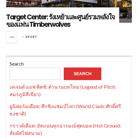
Target Center: รังเหย้าและศูนย์รวมพลังใจ
ของแฟน Timberwolves
in
SPORT
Search
SEARCH
เลเจนด์ ออฟ พิตช์: ตำนานบทใหม่ (Legend of Pitch:
สมรภูมิสีเขียว)
ยูนิฟอร์มเดือด: ศึกชิงแชมป์โลก (World Clash: ศักดิ์ศรี
ธงชาติ)
กราวด์เดือด: อัดแน่นทุกอารมณ์ฟุตบอล (Hot Ground:
สัมผัสไฟสนาม)