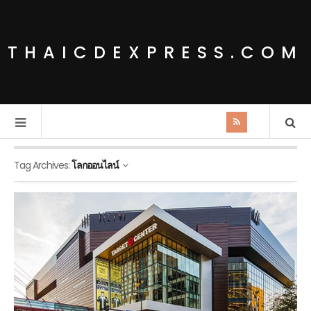
THAICDEXPRESS.COM
Tag Archives:
โลกออนไลน์