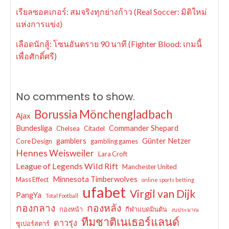
เรียลซอคเกอร์: สมจริงทุกย่างก้าว (Real Soccer: มิติใหม่
แห่งการแข่ง)
เลือดนักสู้: โซนอันตราย 90 นาที (Fighter Blood: เกมนี้
เพื่อศักดิ์ศรี)
No comments to show.
Borussia Mönchengladbach
Ajax
Bundesliga
Commander Shepard
Chelsea
Citadel
gamblers
Günter Netzer
Core Design
gambling games
Hennes Weisweiler
Lara Croft
League of Legends Wild Rift
Manchester United
Minnesota Timberwolves
Mass Effect
online sports betting
ufabet
Virgil van Dijk
PangYa
Total Football
กองกลาง
กองหลัง
กองหน้า
กีฬาแบดมินตัน
งบประมาณ
ทีมชาติเนเธอร์แลนด์
ดาวรุ่ง
ซูเปอร์สตาร์