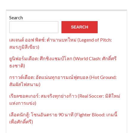
Search
SEARCH
เลเจนด์ ออฟ พิตช์: ตำนานบทใหม่ (Legend of Pitch:
สมรภูมิสีเขียว)
ยูนิฟอร์มเดือด: ศึกชิงแชมป์โลก (World Clash: ศักดิ์ศรี
ธงชาติ)
กราวด์เดือด: อัดแน่นทุกอารมณ์ฟุตบอล (Hot Ground:
สัมผัสไฟสนาม)
เรียลซอคเกอร์: สมจริงทุกย่างก้าว (Real Soccer: มิติใหม่
แห่งการแข่ง)
เลือดนักสู้: โซนอันตราย 90 นาที (Fighter Blood: เกมนี้
เพื่อศักดิ์ศรี)