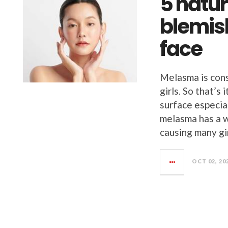
5 natur
blemis
face
Melasma is con
girls. So that’s
surface especi
melasma has a w
causing many gir
OCT 02, 20