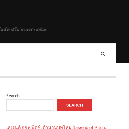
ลน์ คาสิโน บาคาร่า สล๊อต.
Search
SEARCH
เลเจนด์ ออฟ พิตช์: ตำนานบทใหม่ (Legend of Pitch: