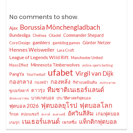
No comments to show.
Borussia Mönchengladbach
Ajax
Bundesliga
Commander Shepard
Chelsea
Citadel
gamblers
Günter Netzer
Core Design
gambling games
Hennes Weisweiler
Lara Croft
League of Legends Wild Rift
Manchester United
Minnesota Timberwolves
Mass Effect
online sports betting
ufabet
Virgil van Dijk
PangYa
Total Football
กองกลาง
กองหลัง
กองหน้า
กีฬาแบดมินตัน
งบประมาณ
ทีมชาติเนเธอร์แลนด์
ดาวรุ่ง
ซูเปอร์สตาร์
บาสเกตบอล
ประวัติศาสตร์ฟุตบอล
นักเตะเยาวชน
ฟุตบอลยุโรป
ฟุตบอลโลก
ฟุตบอล 2026
อัศวินสีส้ม
เกมฟุตบอล
วิกฤต
สปอนเซอร์
สเกาต์
อะคาเดมี
เนเธอร์แลนด์
แท็กติกฟุตบอล
เพรสซิ่ง
เกมรุก