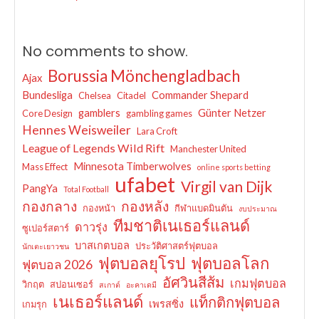
No comments to show.
Borussia Mönchengladbach
Ajax
Bundesliga
Commander Shepard
Chelsea
Citadel
gamblers
Günter Netzer
Core Design
gambling games
Hennes Weisweiler
Lara Croft
League of Legends Wild Rift
Manchester United
Minnesota Timberwolves
Mass Effect
online sports betting
ufabet
Virgil van Dijk
PangYa
Total Football
กองกลาง
กองหลัง
กองหน้า
กีฬาแบดมินตัน
งบประมาณ
ทีมชาติเนเธอร์แลนด์
ดาวรุ่ง
ซูเปอร์สตาร์
บาสเกตบอล
ประวัติศาสตร์ฟุตบอล
นักเตะเยาวชน
ฟุตบอลยุโรป
ฟุตบอลโลก
ฟุตบอล 2026
อัศวินสีส้ม
เกมฟุตบอล
วิกฤต
สปอนเซอร์
สเกาต์
อะคาเดมี
เนเธอร์แลนด์
แท็กติกฟุตบอล
เพรสซิ่ง
เกมรุก