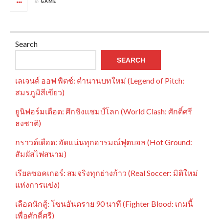
in
GAME
Search
SEARCH
เลเจนด์ ออฟ พิตช์: ตำนานบทใหม่ (Legend of Pitch:
สมรภูมิสีเขียว)
ยูนิฟอร์มเดือด: ศึกชิงแชมป์โลก (World Clash: ศักดิ์ศรี
ธงชาติ)
กราวด์เดือด: อัดแน่นทุกอารมณ์ฟุตบอล (Hot Ground:
สัมผัสไฟสนาม)
เรียลซอคเกอร์: สมจริงทุกย่างก้าว (Real Soccer: มิติใหม่
แห่งการแข่ง)
เลือดนักสู้: โซนอันตราย 90 นาที (Fighter Blood: เกมนี้
เพื่อศักดิ์ศรี)