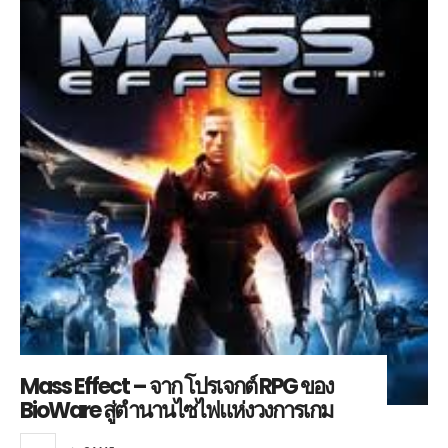
Mass Effect – จาก โปรเจกต์ RPG ของ
BioWare สู่ตำนานไซไฟแห่งวงการเกม