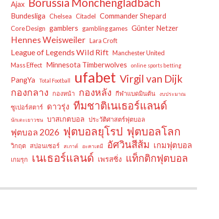
Borussia Mönchengladbach
Ajax
Bundesliga
Commander Shepard
Chelsea
Citadel
gamblers
Günter Netzer
Core Design
gambling games
Hennes Weisweiler
Lara Croft
League of Legends Wild Rift
Manchester United
Minnesota Timberwolves
Mass Effect
online sports betting
ufabet
Virgil van Dijk
PangYa
Total Football
กองกลาง
กองหลัง
กองหน้า
กีฬาแบดมินตัน
งบประมาณ
ทีมชาติเนเธอร์แลนด์
ดาวรุ่ง
ซูเปอร์สตาร์
บาสเกตบอล
ประวัติศาสตร์ฟุตบอล
นักเตะเยาวชน
ฟุตบอลยุโรป
ฟุตบอลโลก
ฟุตบอล 2026
อัศวินสีส้ม
เกมฟุตบอล
วิกฤต
สปอนเซอร์
สเกาต์
อะคาเดมี
เนเธอร์แลนด์
แท็กติกฟุตบอล
เพรสซิ่ง
เกมรุก