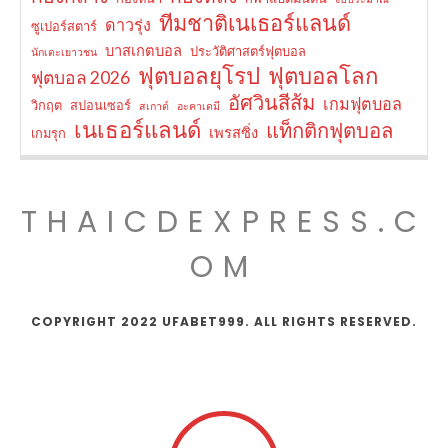
ทีมชาติเนเธอร์แลนด์
ดาวรุ่ง
ซูเปอร์สตาร์
บาสเกตบอล
ประวัติศาสตร์ฟุตบอล
นักเตะเยาวชน
ฟุตบอลยุโรป
ฟุตบอลโลก
ฟุตบอล 2026
อัศวินสีส้ม
เกมฟุตบอล
วิกฤต
สปอนเซอร์
สเกาต์
อะคาเดมี
เนเธอร์แลนด์
แท็กติกฟุตบอล
เพรสซิ่ง
เกมรุก
THAICDEXPRESS.C
OM
COPYRIGHT 2022 UFABET999. ALL RIGHTS RESERVED.