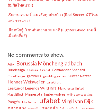
สัมผัสไฟสนาม)
เรียลซอคเกอร์: สมจริงทุกย่างก้าว (Real Soccer: มิติใหม่
แห่งการแข่ง)
เลือดนักสู้: โซนอันตราย 90 นาที (Fighter Blood: เกมนี้
เพื่อศักดิ์ศรี)
No comments to show.
Borussia Mönchengladbach
Ajax
Bundesliga
Commander Shepard
Chelsea
Citadel
gamblers
Günter Netzer
Core Design
gambling games
Hennes Weisweiler
Lara Croft
League of Legends Wild Rift
Manchester United
Minnesota Timberwolves
Mass Effect
online sports betting
ufabet
Virgil van Dijk
PangYa
Total Football
กองกลาง
กองหลัง
กองหน้า
กีฬาแบดมินตัน
งบประมาณ