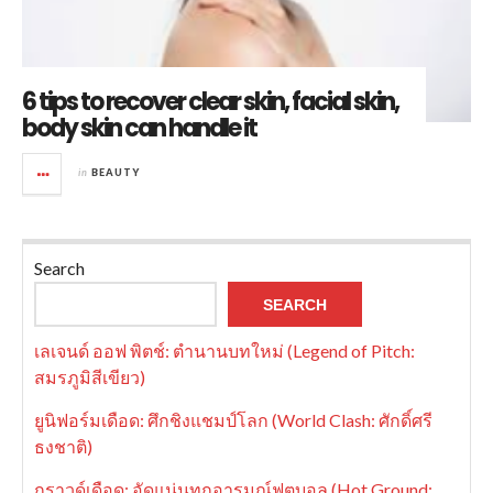
6 tips to recover clear skin, facial skin,
body skin can handle it
in
BEAUTY
Search
SEARCH
เลเจนด์ ออฟ พิตช์: ตำนานบทใหม่ (Legend of Pitch:
สมรภูมิสีเขียว)
ยูนิฟอร์มเดือด: ศึกชิงแชมป์โลก (World Clash: ศักดิ์ศรี
ธงชาติ)
กราวด์เดือด: อัดแน่นทุกอารมณ์ฟุตบอล (Hot Ground: