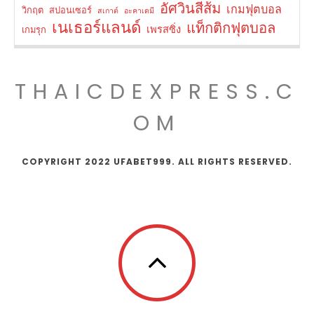
อัศวินสีส้ม
เกมฟุตบอล
วิกฤต
สปอนเซอร์
สเกาต์
อะคาเดมี
เนเธอร์แลนด์
แท็กติกฟุตบอล
เพรสซิ่ง
เกมรุก
THAICDEXPRESS.C
OM
COPYRIGHT 2022 UFABET999. ALL RIGHTS RESERVED.