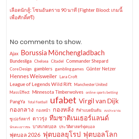
เลือดนักสู้: โซนอันตราย 90 นาที (Fighter Blood: เกมนี้
เพื่อศักดิ์ศรี)
No comments to show.
Borussia Mönchengladbach
Ajax
Bundesliga
Commander Shepard
Chelsea
Citadel
gamblers
Günter Netzer
Core Design
gambling games
Hennes Weisweiler
Lara Croft
League of Legends Wild Rift
Manchester United
Minnesota Timberwolves
Mass Effect
online sports betting
ufabet
Virgil van Dijk
PangYa
Total Football
กองกลาง
กองหลัง
กองหน้า
กีฬาแบดมินตัน
งบประมาณ
ทีมชาติเนเธอร์แลนด์
ดาวรุ่ง
ซูเปอร์สตาร์
บาสเกตบอล
ประวัติศาสตร์ฟุตบอล
นักเตะเยาวชน
ฟุตบอลยุโรป
ฟุตบอลโลก
ฟุตบอล 2026