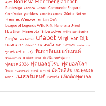
Borussia Mönchengladbach
Ajax
Bundesliga
Commander Shepard
Chelsea
Citadel
gamblers
Günter Netzer
Core Design
gambling games
Hennes Weisweiler
Lara Croft
League of Legends Wild Rift
Manchester United
Minnesota Timberwolves
Mass Effect
online sports betting
ufabet
Virgil van Dijk
PangYa
Total Football
กองกลาง
กองหลัง
กองหน้า
กีฬาแบดมินตัน
งบประมาณ
ทีมชาติเนเธอร์แลนด์
ดาวรุ่ง
ซูเปอร์สตาร์
บาสเกตบอล
ประวัติศาสตร์ฟุตบอล
นักเตะเยาวชน
ฟุตบอลยุโรป
ฟุตบอลโลก
ฟุตบอล 2026
อัศวินสีส้ม
เกมฟุตบอล
วิกฤต
สปอนเซอร์
สเกาต์
อะคาเดมี
เนเธอร์แลนด์
แท็กติกฟุตบอล
เพรสซิ่ง
เกมรุก