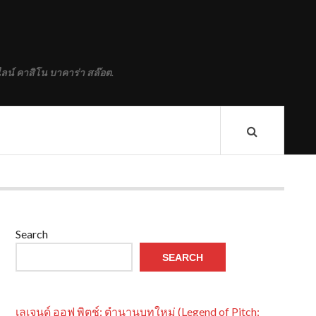
ลน์ คาสิโน บาคาร่า สล๊อต.
Search
SEARCH
เลเจนด์ ออฟ พิตช์: ตำนานบทใหม่ (Legend of Pitch: