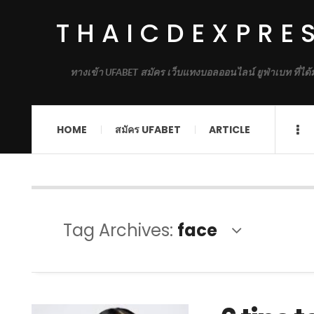
THAICDEXPRE
ทางเข้า UFABET สมัคร เว็บแทงบอลออนไลน์ ยูฟ่าเบท ที่ได
HOME
สมัคร UFABET
ARTICLE
Tag Archives:
face