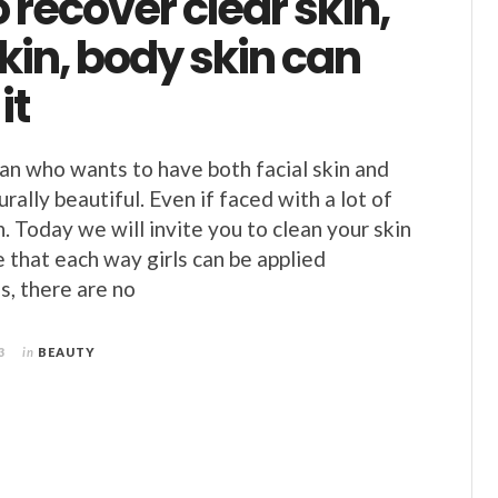
o recover clear skin,
skin, body skin can
it
n who wants to have both facial skin and
urally beautiful. Even if faced with a lot of
n. Today we will invite you to clean your skin
e that each way girls can be applied
s, there are no
3
in
BEAUTY