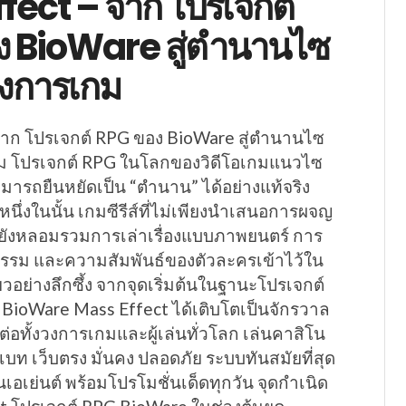
fect – จาก โปรเจกต์
ง BioWare สู่ตำนานไซ
งการเกม
จาก โปรเจกต์ RPG ของ BioWare สู่ตำนานไซ
ม โปรเจกต์ RPG ในโลกของวิดีโอเกมแนวไซ
ี่สามารถยืนหยัดเป็น “ตำนาน” ได้อย่างแท้จริง
หนึ่งในนั้น เกมซีรีส์ที่ไม่เพียงนำเสนอการผจญ
ยังหลอมรวมการเล่าเรื่องแบบภาพยนตร์ การ
ลธรรม และความสัมพันธ์ของตัวละครเข้าไว้ใน
อย่างลึกซึ้ง จากจุดเริ่มต้นในฐานะโปรเจกต์
ioWare Mass Effect ได้เติบโตเป็นจักรวาล
ลต่อทั้งวงการเกมและผู้เล่นทั่วโลก เล่นคาสิโน
าเบท เว็บตรง มั่นคง ปลอดภัย ระบบทันสมัยที่สุด
นเอเย่นต์ พร้อมโปรโมชั่นเด็ดทุกวัน จุดกำเนิด