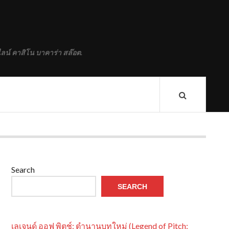
ลน์ คาสิโน บาคาร่า สล๊อต.
Search
SEARCH
เลเจนด์ ออฟ พิตช์: ตำนานบทใหม่ (Legend of Pitch: