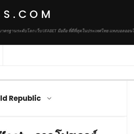
SS.COM
้มาตรฐานระดับโลก เว็บ UFABET มือถือ ที่ดีที่สุดในประเทศไทย แทงบอลออนไ
Old Republic