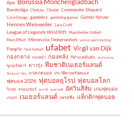
Borussia Mönchengladbach
Ajax
Bundesliga
Commander Shepard
Chelsea
Citadel
gamblers
Günter Netzer
Core Design
gambling games
Hennes Weisweiler
Lara Croft
League of Legends Wild Rift
Manchester United
Minnesota Timberwolves
Mass Effect
online sports betting
ufabet
Virgil van Dijk
PangYa
Total Football
กองกลาง
กองหลัง
กองหน้า
กีฬาแบดมินตัน
งบประมาณ
ทีมชาติเนเธอร์แลนด์
ดาวรุ่ง
ซูเปอร์สตาร์
บาสเกตบอล
ประวัติศาสตร์ฟุตบอล
นักเตะเยาวชน
ฟุตบอลยุโรป
ฟุตบอลโลก
ฟุตบอล 2026
อัศวินสีส้ม
เกมฟุตบอล
วิกฤต
สปอนเซอร์
สเกาต์
อะคาเดมี
เนเธอร์แลนด์
แท็กติกฟุตบอล
เพรสซิ่ง
เกมรุก