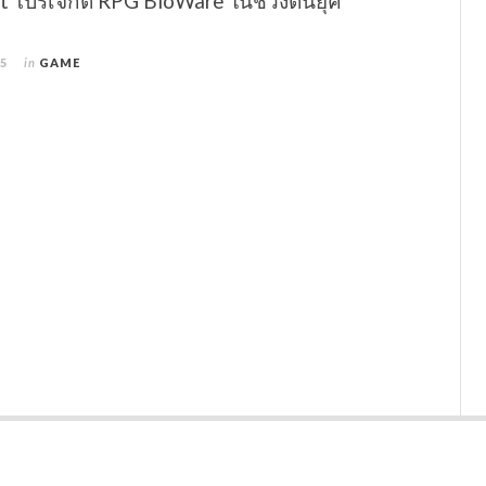
t โปรเจกต์ RPG BioWare ในช่วงต้นยุค
25
in
GAME