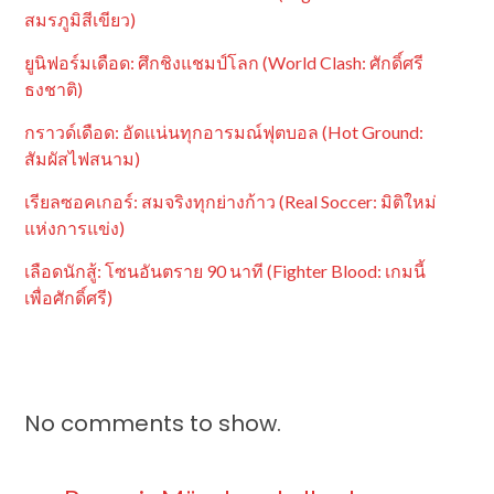
สมรภูมิสีเขียว)
ยูนิฟอร์มเดือด: ศึกชิงแชมป์โลก (World Clash: ศักดิ์ศรี
ธงชาติ)
กราวด์เดือด: อัดแน่นทุกอารมณ์ฟุตบอล (Hot Ground:
สัมผัสไฟสนาม)
เรียลซอคเกอร์: สมจริงทุกย่างก้าว (Real Soccer: มิติใหม่
แห่งการแข่ง)
เลือดนักสู้: โซนอันตราย 90 นาที (Fighter Blood: เกมนี้
เพื่อศักดิ์ศรี)
No comments to show.