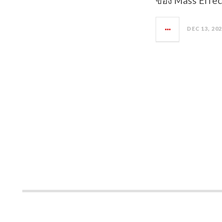
ของ Mass Effec
DEC 13, 20