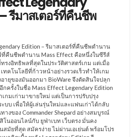
ffect Legendary
– รีมาสเตอร์ที่คืนชีพ
endary Edition – รีมาสเตอร์ที่คืนชีพตำนาน
ที่คืนชีพตำนาน Mass Effect คือหนึ่งในซีรีส์
ทรงอิทธิพลที่สุดในประวัติศาสตร์เกม แต่เมื่อ
เทคโนโลยีที่ก้าวหน้าอย่างรวดเร็วทำให้เกม
ดงอายุของมันออกมา BioWare จึงตัดสินใจปลุก
ีกครั้งในชื่อ Mass Effect Legendary Edition
นำเกมเก่ามาขายใหม่ แต่เป็นการปรับปรุง
บบ เพื่อให้ผู้เล่นรุ่นใหม่และแฟนเก่าได้กลับ
นทางของ Commander Shepard อย่างสมบูรณ์
สิโนออนไลน์กับ ยูฟ่าเบท เว็บตรง มั่นคง
สมัยที่สุด สมัครง่าย ไม่ผ่านเอเย่นต์ พร้อมโปร