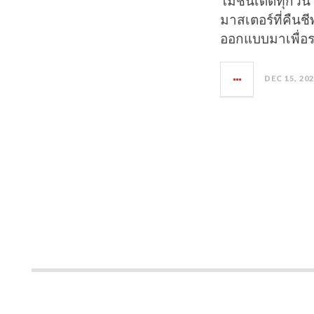
โมชั่นเด็ดทุกวัน
มาสเตอร์ที่คืนช
ออกแบบมาเพื่อ
DEC 15, 20