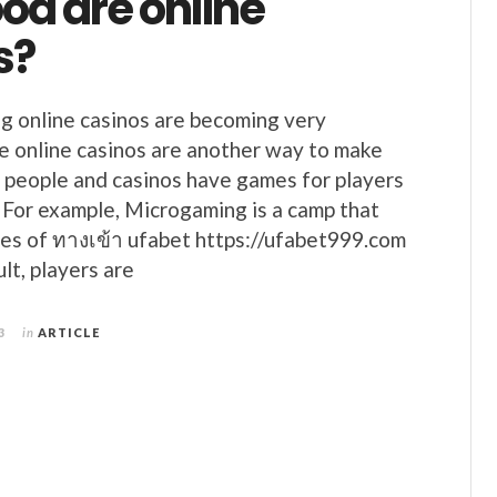
od are online
s?
ng online casinos are becoming very
e online casinos are another way to make
people and casinos have games for players
 For example, Microgaming is a camp that
es of ทางเข้า ufabet https://ufabet999.com
lt, players are
3
in
ARTICLE