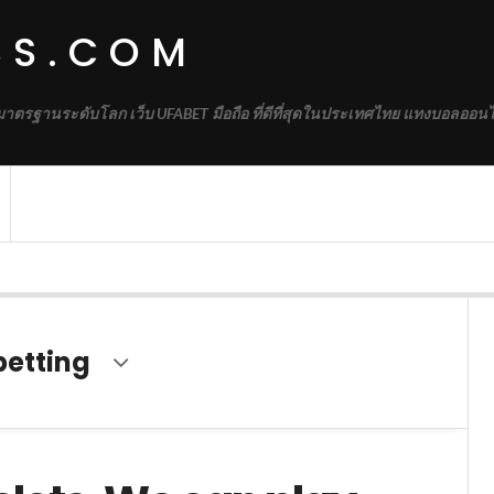
SS.COM
้มาตรฐานระดับโลก เว็บ UFABET มือถือ ที่ดีที่สุดในประเทศไทย แทงบอลออนไ
betting