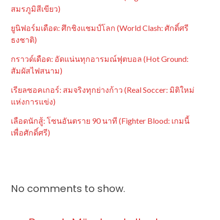
สมรภูมิสีเขียว)
ยูนิฟอร์มเดือด: ศึกชิงแชมป์โลก (World Clash: ศักดิ์ศรี
ธงชาติ)
กราวด์เดือด: อัดแน่นทุกอารมณ์ฟุตบอล (Hot Ground:
สัมผัสไฟสนาม)
เรียลซอคเกอร์: สมจริงทุกย่างก้าว (Real Soccer: มิติใหม่
แห่งการแข่ง)
เลือดนักสู้: โซนอันตราย 90 นาที (Fighter Blood: เกมนี้
เพื่อศักดิ์ศรี)
No comments to show.