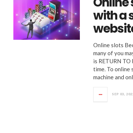
Online 
with a 
websit
Online slots Be
many of you may
is RETURN TO P
time. To online 
machine and onl
SEP 03, 202