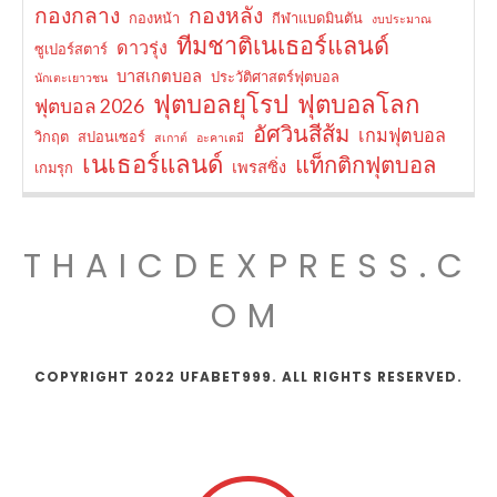
กองกลาง
กองหลัง
กองหน้า
กีฬาแบดมินตัน
งบประมาณ
ทีมชาติเนเธอร์แลนด์
ดาวรุ่ง
ซูเปอร์สตาร์
บาสเกตบอล
ประวัติศาสตร์ฟุตบอล
นักเตะเยาวชน
ฟุตบอลยุโรป
ฟุตบอลโลก
ฟุตบอล 2026
อัศวินสีส้ม
เกมฟุตบอล
วิกฤต
สปอนเซอร์
สเกาต์
อะคาเดมี
เนเธอร์แลนด์
แท็กติกฟุตบอล
เพรสซิ่ง
เกมรุก
THAICDEXPRESS.C
OM
COPYRIGHT 2022 UFABET999. ALL RIGHTS RESERVED.