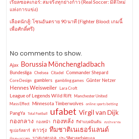
เรียลซอคเกอร์: สมจริงทุกย่างก้าว (Real Soccer: มิติใหม่
แห่งการแข่ง)
เลือดนักสู้: โซนอันตราย 90 นาที (Fighter Blood: เกมนี้
เพื่อศักดิ์ศรี)
No comments to show.
Borussia Mönchengladbach
Ajax
Bundesliga
Commander Shepard
Chelsea
Citadel
gamblers
Günter Netzer
Core Design
gambling games
Hennes Weisweiler
Lara Croft
League of Legends Wild Rift
Manchester United
Minnesota Timberwolves
Mass Effect
online sports betting
ufabet
Virgil van Dijk
PangYa
Total Football
กองกลาง
กองหลัง
กองหน้า
กีฬาแบดมินตัน
งบประมาณ
ทีมชาติเนเธอร์แลนด์
ดาวรุ่ง
ซูเปอร์สตาร์
บาสเกตบอล
ประวัติศาสตร์ฟุตบอล
นักเตะเยาวชน