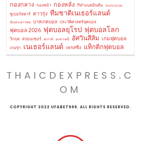
กองกลาง
กองหลัง
กองหน้า
กีฬาแบดมินตัน
งบประมาณ
ทีมชาติเนเธอร์แลนด์
ดาวรุ่ง
ซูเปอร์สตาร์
บาสเกตบอล
ประวัติศาสตร์ฟุตบอล
นักเตะเยาวชน
ฟุตบอลยุโรป
ฟุตบอลโลก
ฟุตบอล 2026
อัศวินสีส้ม
เกมฟุตบอล
วิกฤต
สปอนเซอร์
สเกาต์
อะคาเดมี
เนเธอร์แลนด์
แท็กติกฟุตบอล
เพรสซิ่ง
เกมรุก
THAICDEXPRESS.C
OM
COPYRIGHT 2022 UFABET999. ALL RIGHTS RESERVED.