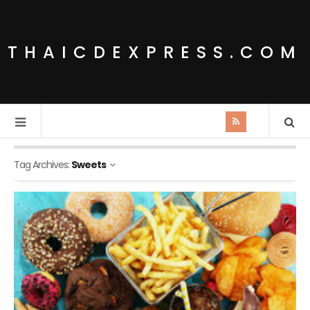
THAICDEXPRESS.COM
Tag Archives:
Sweets