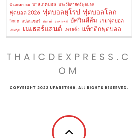
บาสเกตบอล
ประวัติศาสตร์ฟุตบอล
นักเตะเยาวชน
ฟุตบอลยุโรป
ฟุตบอลโลก
ฟุตบอล 2026
อัศวินสีส้ม
เกมฟุตบอล
วิกฤต
สปอนเซอร์
สเกาต์
อะคาเดมี
เนเธอร์แลนด์
แท็กติกฟุตบอล
เพรสซิ่ง
เกมรุก
THAICDEXPRESS.C
OM
COPYRIGHT 2022 UFABET999. ALL RIGHTS RESERVED.