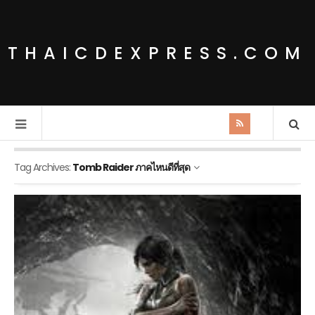
THAICDEXPRESS.COM
Tag Archives:
Tomb Raider ภาคไหนดีที่สุด