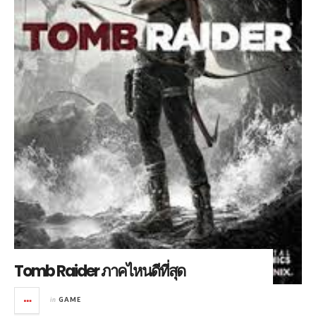
Tomb Raider ภาคไหนดีที่สุด
in
GAME