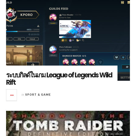
ระบบกิลด์ในเกม League of Legends Wild
Rift
in
SPORT & GAME