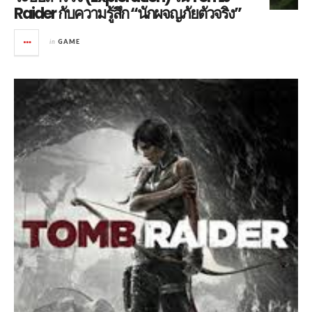
Raider กับความรู้สึก “นักผจญภัยตัวจริง”
in
GAME