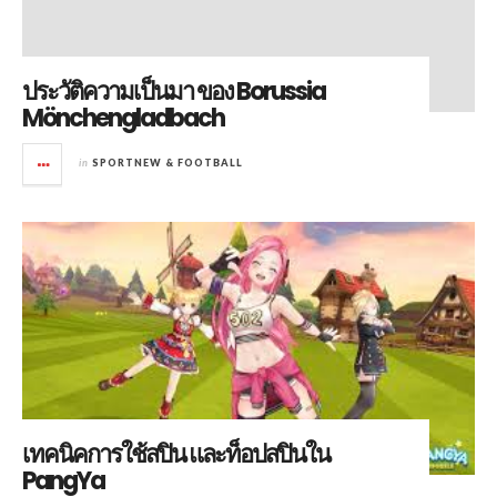
ประวัติความเป็นมา ของ Borussia
Mönchengladbach
in
SPORTNEW & FOOTBALL
เทคนิคการใช้สปิน และท็อปสปินใน
PangYa