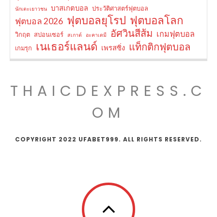
บาสเกตบอล
ประวัติศาสตร์ฟุตบอล
นักเตะเยาวชน
ฟุตบอลยุโรป
ฟุตบอลโลก
ฟุตบอล 2026
อัศวินสีส้ม
เกมฟุตบอล
วิกฤต
สปอนเซอร์
สเกาต์
อะคาเดมี
เนเธอร์แลนด์
แท็กติกฟุตบอล
เพรสซิ่ง
เกมรุก
THAICDEXPRESS.C
OM
COPYRIGHT 2022 UFABET999. ALL RIGHTS RESERVED.