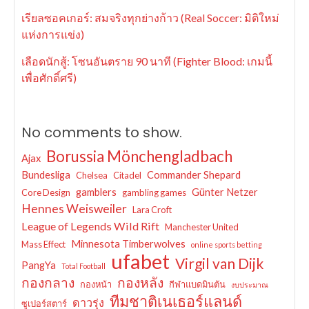
เรียลซอคเกอร์: สมจริงทุกย่างก้าว (Real Soccer: มิติใหม่
แห่งการแข่ง)
เลือดนักสู้: โซนอันตราย 90 นาที (Fighter Blood: เกมนี้
เพื่อศักดิ์ศรี)
No comments to show.
Borussia Mönchengladbach
Ajax
Bundesliga
Commander Shepard
Chelsea
Citadel
gamblers
Günter Netzer
Core Design
gambling games
Hennes Weisweiler
Lara Croft
League of Legends Wild Rift
Manchester United
Minnesota Timberwolves
Mass Effect
online sports betting
ufabet
Virgil van Dijk
PangYa
Total Football
กองกลาง
กองหลัง
กองหน้า
กีฬาแบดมินตัน
งบประมาณ
ทีมชาติเนเธอร์แลนด์
ดาวรุ่ง
ซูเปอร์สตาร์