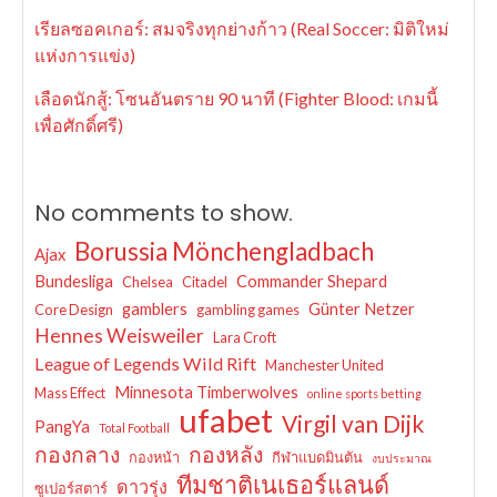
เรียลซอคเกอร์: สมจริงทุกย่างก้าว (Real Soccer: มิติใหม่
แห่งการแข่ง)
เลือดนักสู้: โซนอันตราย 90 นาที (Fighter Blood: เกมนี้
เพื่อศักดิ์ศรี)
No comments to show.
Borussia Mönchengladbach
Ajax
Bundesliga
Commander Shepard
Chelsea
Citadel
gamblers
Günter Netzer
Core Design
gambling games
Hennes Weisweiler
Lara Croft
League of Legends Wild Rift
Manchester United
Minnesota Timberwolves
Mass Effect
online sports betting
ufabet
Virgil van Dijk
PangYa
Total Football
กองกลาง
กองหลัง
กองหน้า
กีฬาแบดมินตัน
งบประมาณ
ทีมชาติเนเธอร์แลนด์
ดาวรุ่ง
ซูเปอร์สตาร์