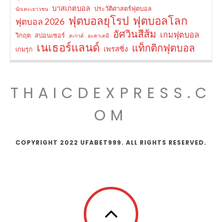
บาสเกตบอล
ประวัติศาสตร์ฟุตบอล
นักเตะเยาวชน
ฟุตบอลยุโรป
ฟุตบอลโลก
ฟุตบอล 2026
อัศวินสีส้ม
เกมฟุตบอล
วิกฤต
สปอนเซอร์
สเกาต์
อะคาเดมี
เนเธอร์แลนด์
แท็กติกฟุตบอล
เพรสซิ่ง
เกมรุก
THAICDEXPRESS.C
OM
COPYRIGHT 2022 UFABET999. ALL RIGHTS RESERVED.