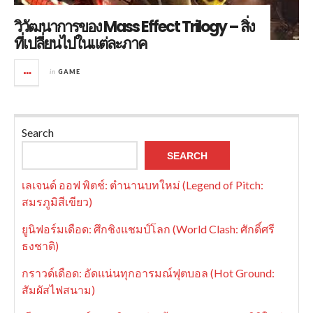
วิวัฒนาการของ Mass Effect Trilogy – สิ่ง
ที่เปลี่ยนไปในแต่ละภาค
in
GAME
Search
SEARCH
เลเจนด์ ออฟ พิตช์: ตำนานบทใหม่ (Legend of Pitch:
สมรภูมิสีเขียว)
ยูนิฟอร์มเดือด: ศึกชิงแชมป์โลก (World Clash: ศักดิ์ศรี
ธงชาติ)
กราวด์เดือด: อัดแน่นทุกอารมณ์ฟุตบอล (Hot Ground:
สัมผัสไฟสนาม)