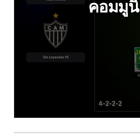
คอมมูนิ