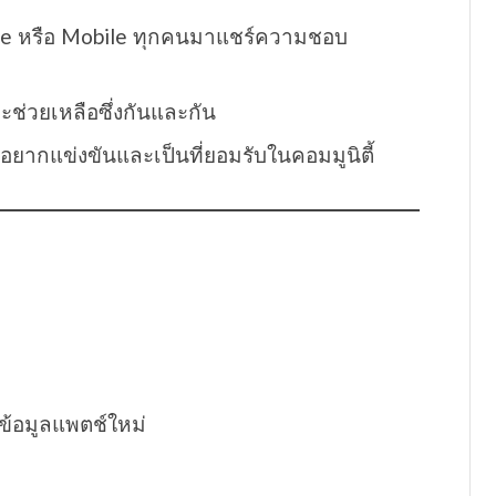
ole หรือ Mobile ทุกคนมาแชร์ความชอบ
ะช่วยเหลือซึ่งกันและกัน
อยากแข่งขันและเป็นที่ยอมรับในคอมมูนิตี้
 ข้อมูลแพตช์ใหม่