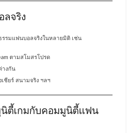
อลจริง
ัฒนธรรมแฟนบอลจริงในหลายมิติ เช่น
m Team ตามสโมสรโปรด
ต่างกัน
เชียร์ สนามจริง ฯลฯ
ิตี้เกมกับคอมมูนิตี้แฟน