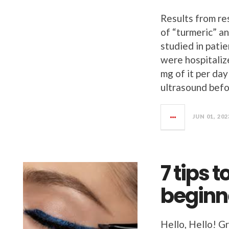
Results from re
of “turmeric” an
studied in pati
were hospitaliz
mg of it per da
ultrasound befo
JUN 01, 202
7 tips t
beginn
Hello, Hello! Gr