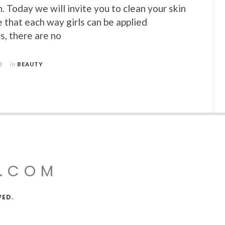
n. Today we will invite you to clean your skin
e that each way girls can be applied
s, there are no
3
in
BEAUTY
S.COM
VED.