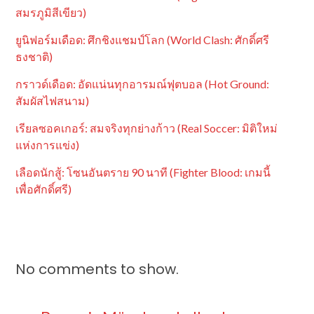
สมรภูมิสีเขียว)
ยูนิฟอร์มเดือด: ศึกชิงแชมป์โลก (World Clash: ศักดิ์ศรี
ธงชาติ)
กราวด์เดือด: อัดแน่นทุกอารมณ์ฟุตบอล (Hot Ground:
สัมผัสไฟสนาม)
เรียลซอคเกอร์: สมจริงทุกย่างก้าว (Real Soccer: มิติใหม่
แห่งการแข่ง)
เลือดนักสู้: โซนอันตราย 90 นาที (Fighter Blood: เกมนี้
เพื่อศักดิ์ศรี)
No comments to show.