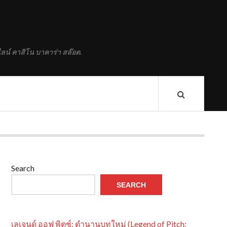
ลน์ คาสิโน บาคาร่า สล๊อต.
Search
SEARCH
เลเจนด์ ออฟ พิตช์: ตำนานบทใหม่ (Legend of Pitch: