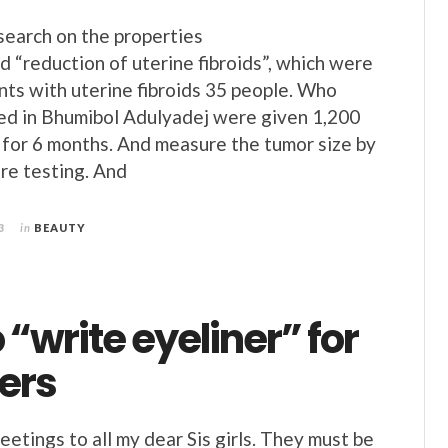
search on the properties
d “reduction of uterine fibroids”, which were
ents with uterine fibroids 35 people. Who
ed in Bhumibol Adulyadej were given 1,200
y for 6 months. And measure the tumor size by
re testing. And
3
in
BEAUTY
o “write eyeliner” for
ers
eetings to all my dear Sis girls. They must be