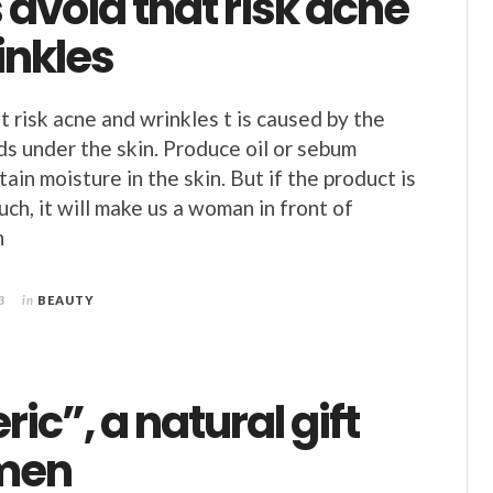
 avoid that risk acne
inkles
 risk acne and wrinkles t is caused by the
s under the skin. Produce oil or sebum
ain moisture in the skin. But if the product is
ch, it will make us a woman in front of
h
3
in
BEAUTY
ic”, a natural gift
men