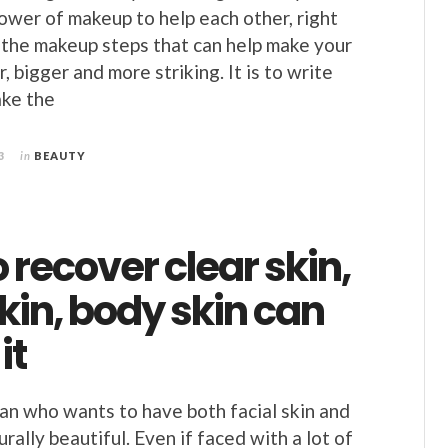
power of makeup to help each other, right
 the makeup steps that can help make your
, bigger and more striking. It is to write
ake the
3
in
BEAUTY
o recover clear skin,
skin, body skin can
it
n who wants to have both facial skin and
urally beautiful. Even if faced with a lot of