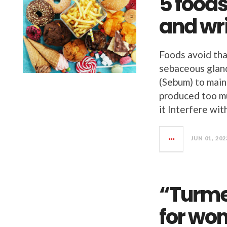
5 foods
and wr
Foods avoid that
sebaceous gland
(Sebum) to maint
produced too mu
it Interfere wit
JUN 01, 202
“Turmer
for wo