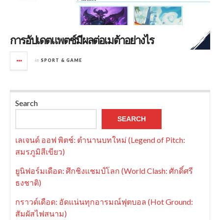
การอัปเดตแพตช์มีผลต่อเมต้าอย่างไร
in
SPORT & GAME
Search
SEARCH
เลเจนด์ ออฟ พิตช์: ตำนานบทใหม่ (Legend of Pitch:
สมรภูมิสีเขียว)
ยูนิฟอร์มเดือด: ศึกชิงแชมป์โลก (World Clash: ศักดิ์ศรี
ธงชาติ)
กราวด์เดือด: อัดแน่นทุกอารมณ์ฟุตบอล (Hot Ground:
สัมผัสไฟสนาม)