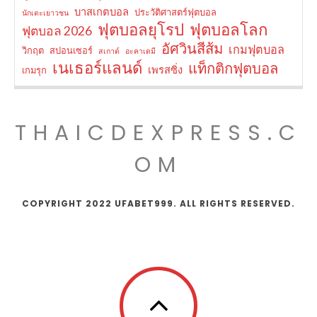
บาสเกตบอล
ประวัติศาสตร์ฟุตบอล
นักเตะเยาวชน
ฟุตบอลยุโรป
ฟุตบอลโลก
ฟุตบอล 2026
อัศวินสีส้ม
เกมฟุตบอล
วิกฤต
สปอนเซอร์
สเกาต์
อะคาเดมี
เนเธอร์แลนด์
แท็กติกฟุตบอล
เพรสซิ่ง
เกมรุก
THAICDEXPRESS.C
OM
COPYRIGHT 2022 UFABET999. ALL RIGHTS RESERVED.