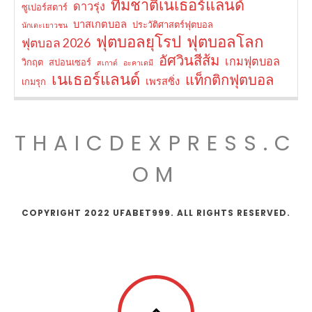
ทีมชาติเนเธอร์แลนด์
ดาวรุ่ง
ซูเปอร์สตาร์
บาสเกตบอล
ประวัติศาสตร์ฟุตบอล
นักเตะเยาวชน
ฟุตบอลยุโรป
ฟุตบอลโลก
ฟุตบอล 2026
อัศวินสีส้ม
เกมฟุตบอล
วิกฤต
สปอนเซอร์
สเกาต์
อะคาเดมี
เนเธอร์แลนด์
แท็กติกฟุตบอล
เพรสซิ่ง
เกมรุก
THAICDEXPRESS.C
OM
COPYRIGHT 2022 UFABET999. ALL RIGHTS RESERVED.